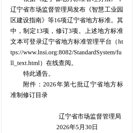
专题
辽宁省市场监督管理局发布《
智慧工业园
数据
区建设指南
》
等
16项
辽宁省地方标准
。
其
政府信息公开
中，制定
13项，修订3项
。上述地方标准
文本可登录辽宁省地方标准管理平台
（ht
依申请公开网页申请
tps://www.lnsi.org:8082/StandardSystem/fu
ll_text.html）
在线查阅
。
特此通告。
附件：202
6
年第
七
批辽宁省地方标
准制修订目录
辽宁省市场监督管理局
202
6
年
5
月
30
日