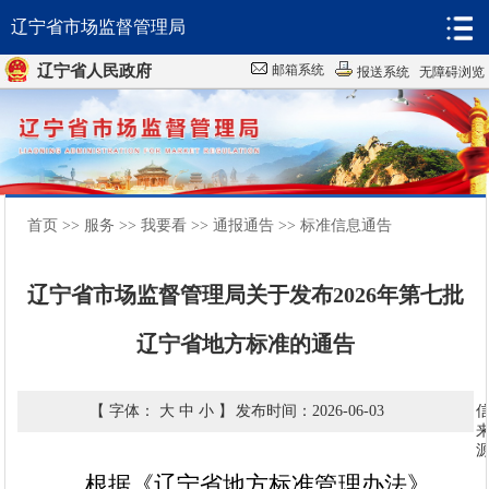
辽宁省市场监督管理局
辽宁省人民政府
邮箱系统
报送系统
无障碍浏览
首页
机构
首页
>>
服务
>>
我要看
>>
通报通告
>>
标准信息通告
新闻
辽宁省市场监督管理局关于发布2026年第七批
政务
辽宁省地方标准的通告
服务
互动
【 字体：
大
中
小
】
发布时间：2026-06-03
数据
根据《辽宁省地方标准管理办法》，