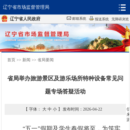
辽宁省市场监督管理局
辽宁省人民政府
邮箱系统
报送系统
无障碍浏览
首页
机构
首页
>>
新闻
>>
省局要闻
新闻
省局举办旅游景区及游乐场所特种设备常见问
政务
题专场答疑活动
服务
互动
【 字体：
大
中
小
】
发布时间：2026-04-22
数据
“
五一
”
假期
及学生春假
将至，为筑牢