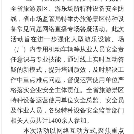
专题
全省旅游景区
、游乐场所
特种设备安全防
数据
线，省市场监管局特举办旅游景区特种设
备常见问题网络直播专场答疑活动。此次
政府信息公开
活动旨在进一步强化
大型游乐设施、场
依申请公开网页申请
（厂）内专用机动车辆等
从业人员安全责
任意识与专业技能，通过线上实时互动答
疑的新模式，提升培训质效，及时
解决工
作中重点难点问题，
督促
运营使用单位
严
格落实
企业
安全主体责任。
全省旅游景区
特种设备运营使用单位安全总监、安全员
及作业人员，各级特种设备安全监管部门
相关人员
共计
1400
余
人参加。
本次活动
以网络互动方式
,
聚焦
重点