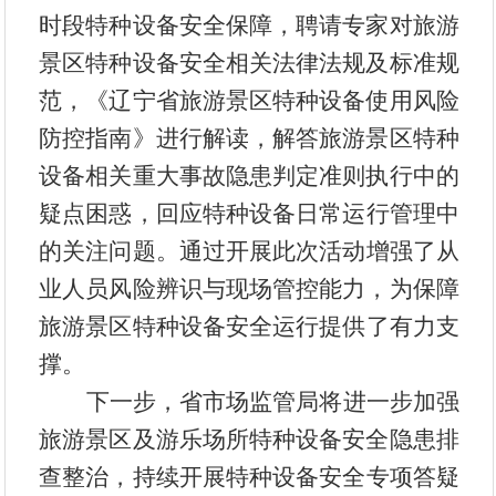
时段特种设备
安全保障，聘请专家对旅游
景区特种设备安全相关法律法规
及
标准规
范
，
《辽宁省旅游景区特种设备使用风险
防控指南》进行解读，解答旅游景区特种
设备相关重大事故隐患判定准则执行中的
疑点
困惑
，回应
特种设备
日常运行管理中
的
关注问题。
通过开展此次活动
增强
了从
业人员风险辨识与现场管控能力，为保障
旅游景区特种设备
安全
运行
提供了有力支
撑。
下一步，省市场监管局
将进一步加
强
旅游景区及游乐场所
特种设备安全隐患排
查整治，
持续
开展特种设备安全专项答疑